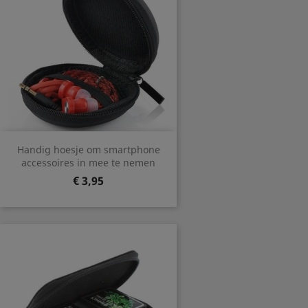
Handig hoesje om smartphone
accessoires in mee te nemen
Prijs
€ 3,95