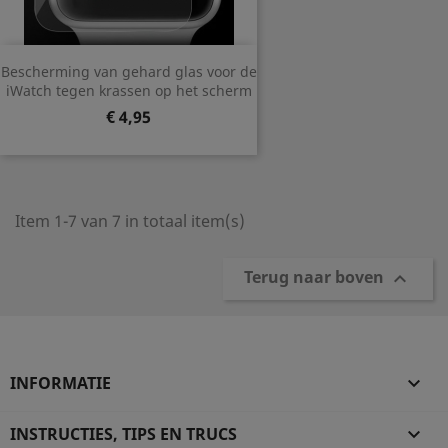
Bescherming van gehard glas voor de
iWatch tegen krassen op het scherm
Prijs
€ 4,95
Item 1-7 van 7 in totaal item(s)
Terug naar boven

INFORMATIE

INSTRUCTIES, TIPS EN TRUCS
