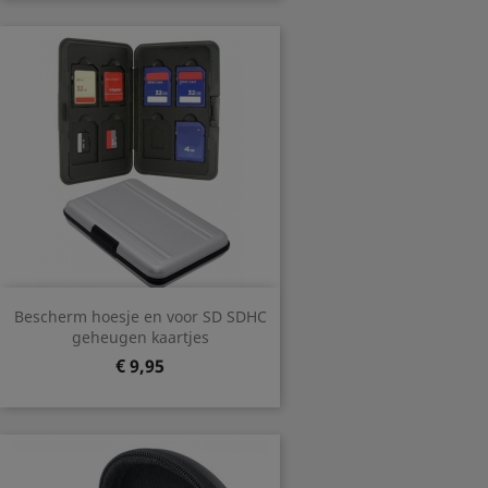
Bescherm hoesje en voor SD SDHC
geheugen kaartjes
Prijs
€ 9,95