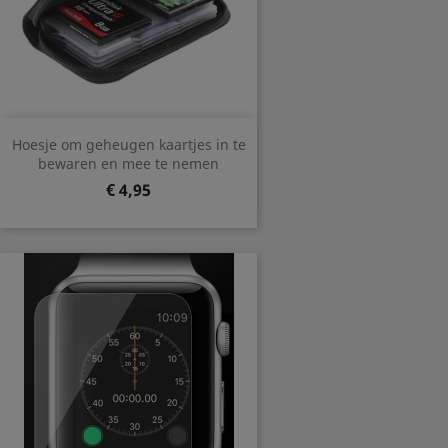
Hoesje om geheugen kaartjes in te
bewaren en mee te nemen
Prijs
€ 4,95