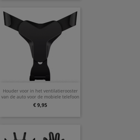
Houder voor in het ventilatierooster
van de auto voor de mobiele telefoon
Prijs
€ 9,95