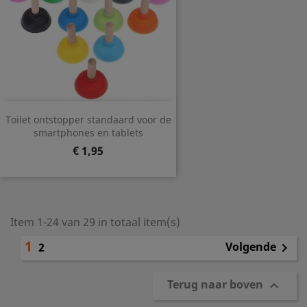
Toilet ontstopper standaard voor de
smartphones en tablets
Prijs
€ 1,95
Item 1-24 van 29 in totaal item(s)
1
Volgende
2

Terug naar boven
