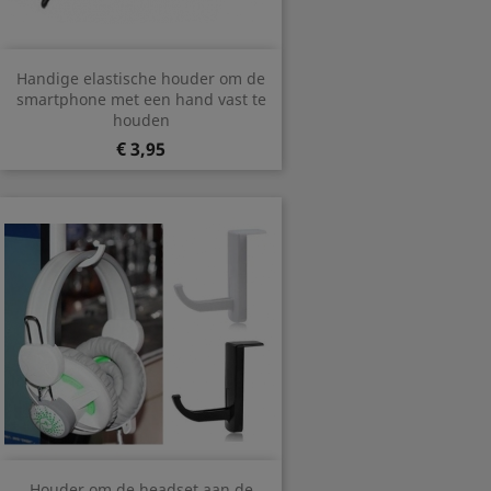
Handige elastische houder om de
smartphone met een hand vast te
houden
Prijs
€ 3,95
Houder om de headset aan de