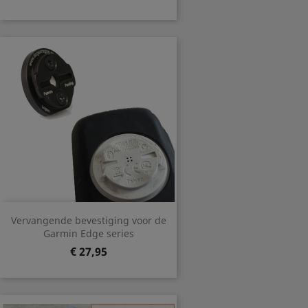
Vervangende bevestiging voor de
Garmin Edge series
Prijs
€ 27,95