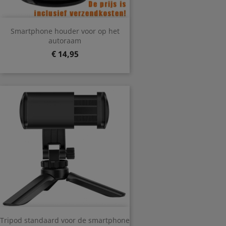
Smartphone houder voor op het
autoraam
Prijs
€ 14,95
Tripod standaard voor de smartphone