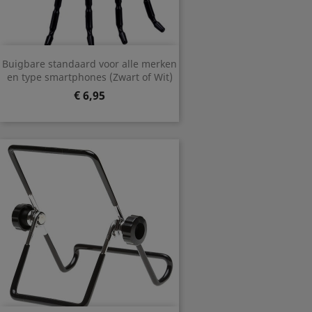
Buigbare standaard voor alle merken
en type smartphones (Zwart of Wit)
Prijs
€ 6,95