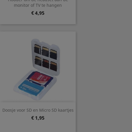
monitor of TV te hangen
Prijs
€ 4,95
Doosje voor SD en Micro SD kaartjes
Prijs
€ 1,95