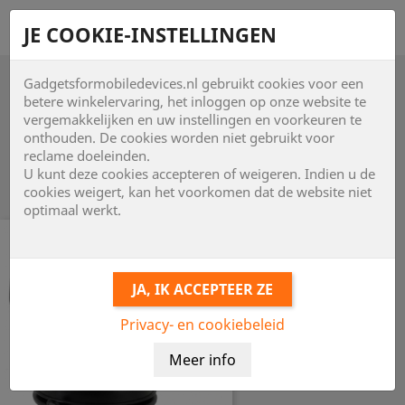
shopping_cart


JE COOKIE-INSTELLINGEN
Gadgetsformobiledevices.nl gebruikt cookies voor een

betere winkelervaring, het inloggen op onze website te
vergemakkelijken en uw instellingen en voorkeuren te
onthouden. De cookies worden niet gebruikt voor

reclame doeleinden.
U kunt deze cookies accepteren of weigeren. Indien u de
Item 1-24 van 29 in totaal item(s)
cookies weigert, kan het voorkomen dat de website niet
optimaal werkt.
Privacy- en cookiebeleid