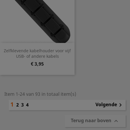
Zelfklevende kabelhouder voor vijf
USB- of andere kabels
Prijs
€ 3,95
Item 1-24 van 93 in totaal item(s)
1
Volgende
2
3
4

Terug naar boven
