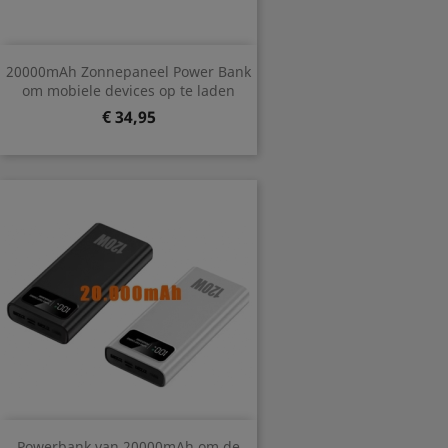
20000mAh Zonnepaneel Power Bank
om mobiele devices op te laden
Prijs
€ 34,95
Powerbank van 20000mAh om de