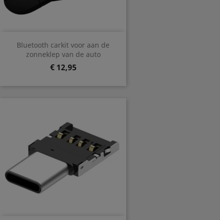
Bluetooth carkit voor aan de
zonneklep van de auto
Prijs
€ 12,95