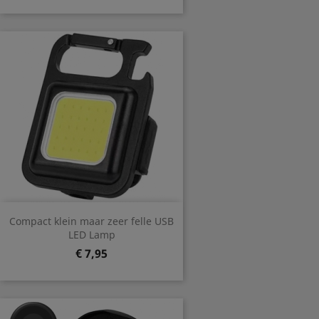
Compact klein maar zeer felle USB
LED Lamp
Prijs
€ 7,95