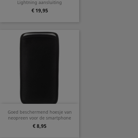
Lightning aansluiting
Prijs
€ 19,95
Goed beschermend hoesje van
neopreen voor de smartphone
Prijs
€ 8,95