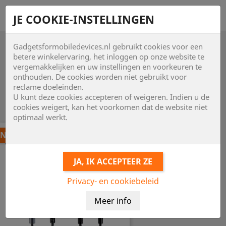
shopping_cart


JE COOKIE-INSTELLINGEN
Gadgetsformobiledevices.nl gebruikt cookies voor een

betere winkelervaring, het inloggen op onze website te
vergemakkelijken en uw instellingen en voorkeuren te
onthouden. De cookies worden niet gebruikt voor

reclame doeleinden.
U kunt deze cookies accepteren of weigeren. Indien u de
Item 1-24 van 93 in totaal item(s)
cookies weigert, kan het voorkomen dat de website niet
optimaal werkt.
NIEUW
Privacy- en cookiebeleid