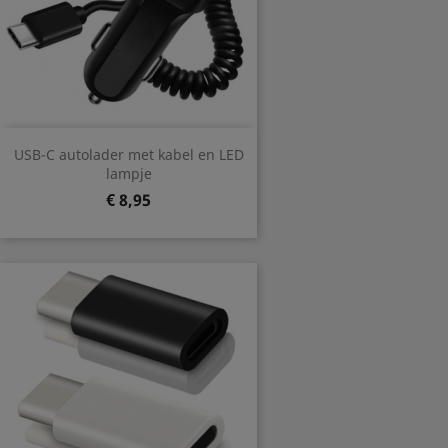
USB-C autolader met kabel en LED
lampje
Prijs
€ 8,95