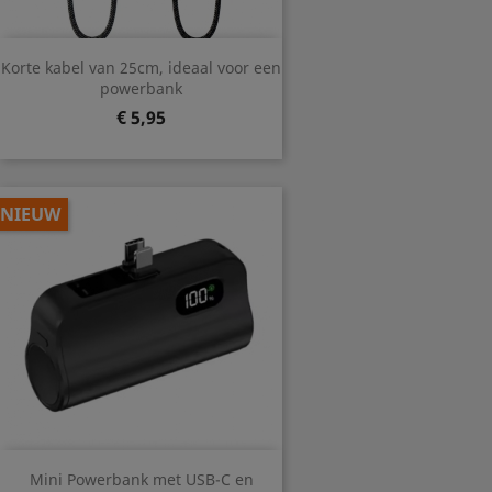
Korte kabel van 25cm, ideaal voor een
powerbank
Prijs
€ 5,95
NIEUW
Mini Powerbank met USB-C en