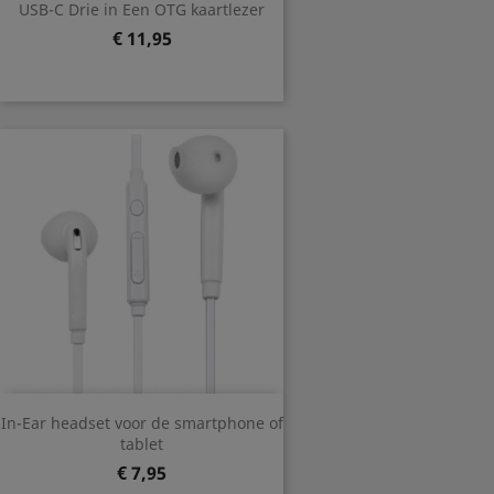
USB-C Drie in Een OTG kaartlezer
Prijs
€ 11,95
In-Ear headset voor de smartphone of
tablet
Prijs
€ 7,95