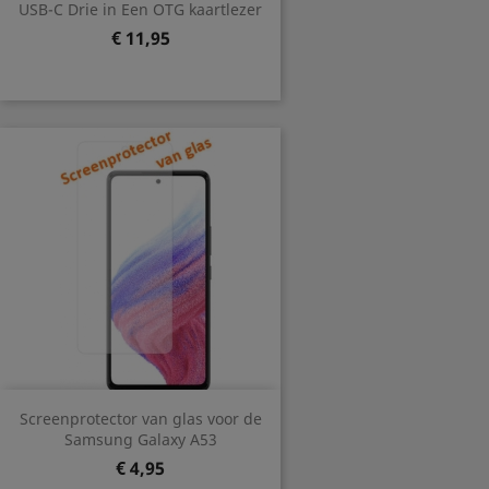
USB-C Drie in Een OTG kaartlezer
Prijs
€ 11,95
Screenprotector van glas voor de
Samsung Galaxy A53
Prijs
€ 4,95