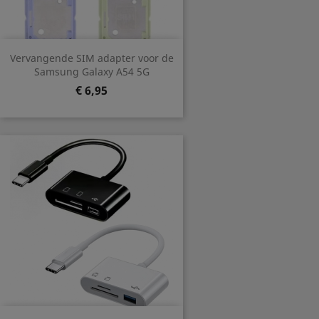
Vervangende SIM adapter voor de
Samsung Galaxy A54 5G
Prijs
€ 6,95