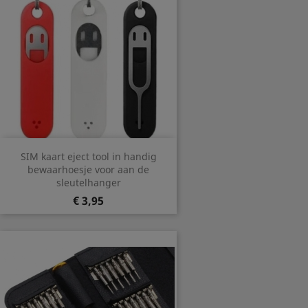
SIM kaart eject tool in handig
bewaarhoesje voor aan de
sleutelhanger
Prijs
€ 3,95