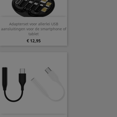
Adapterset voor allerlei USB
aansluitingen voor de smartphone of
tablet
Prijs
€ 12,95