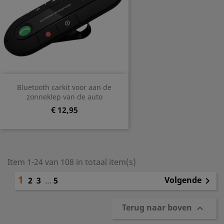
Bluetooth carkit voor aan de
zonneklep van de auto
Prijs
€ 12,95
Item 1-24 van 108 in totaal item(s)
1
Volgende
2
3
…
5

Terug naar boven
