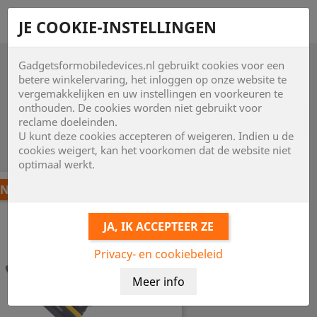
shopping_cart


JE COOKIE-INSTELLINGEN
Gadgetsformobiledevices.nl gebruikt cookies voor een

betere winkelervaring, het inloggen op onze website te
vergemakkelijken en uw instellingen en voorkeuren te
onthouden. De cookies worden niet gebruikt voor

reclame doeleinden.
U kunt deze cookies accepteren of weigeren. Indien u de
Item 1-24 van 108 in totaal item(s)
cookies weigert, kan het voorkomen dat de website niet
optimaal werkt.
NIEUW
Privacy- en cookiebeleid