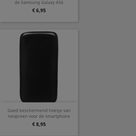
de Samsung Galaxy A56
Prijs
€ 6,95
Goed beschermend hoesje van
neopreen voor de smartphone
Prijs
€ 8,95