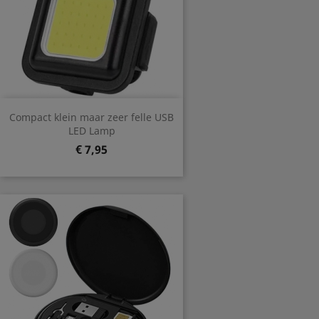
Compact klein maar zeer felle USB
LED Lamp
Prijs
€ 7,95