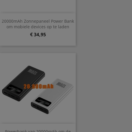
20000mAh Zonnepaneel Power Bank
om mobiele devices op te laden
Prijs
€ 34,95
Powerbank van 20000mAh om de