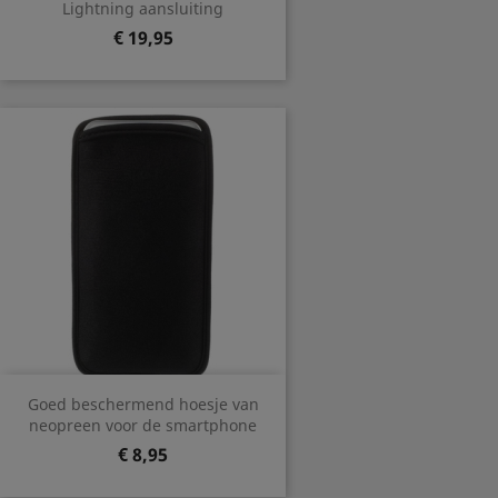
Lightning aansluiting
Prijs
€ 19,95
Goed beschermend hoesje van
neopreen voor de smartphone
Prijs
€ 8,95