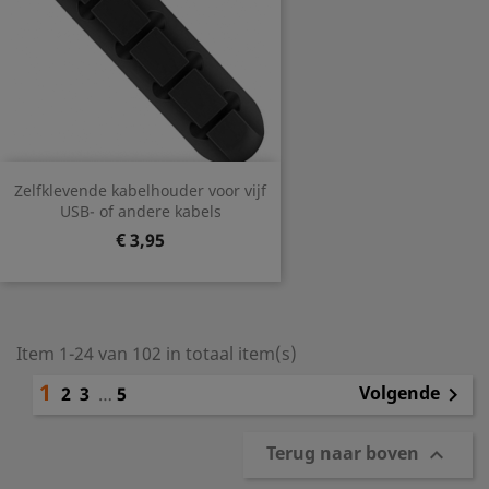
Zelfklevende kabelhouder voor vijf
USB- of andere kabels
Prijs
€ 3,95
Item 1-24 van 102 in totaal item(s)
1
Volgende
2
3
…
5

Terug naar boven
