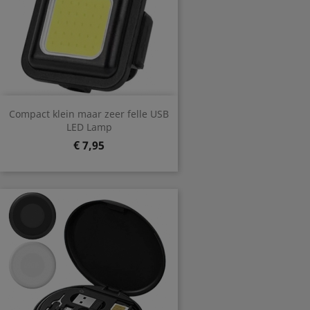
Compact klein maar zeer felle USB
LED Lamp
Prijs
€ 7,95