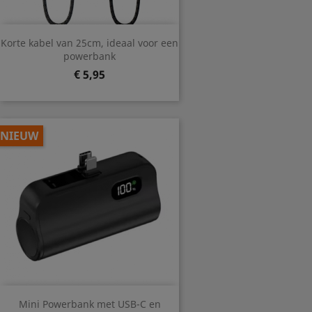
Korte kabel van 25cm, ideaal voor een
powerbank
Prijs
€ 5,95
NIEUW
Mini Powerbank met USB-C en