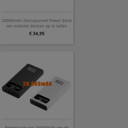
20000mAh Zonnepaneel Power Bank
om mobiele devices op te laden
Prijs
€ 34,95
Powerbank van 20000mAh om de