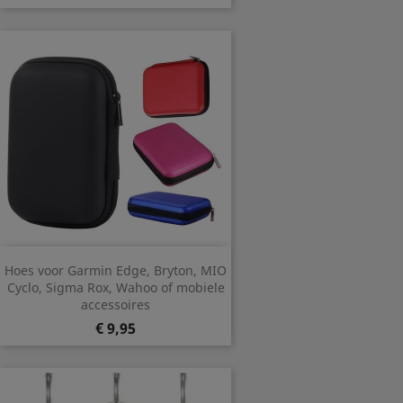
Hoes voor Garmin Edge, Bryton, MIO
Cyclo, Sigma Rox, Wahoo of mobiele
accessoires
Prijs
€ 9,95