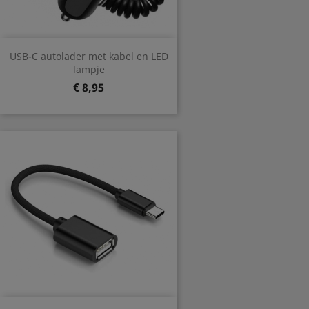
USB-C autolader met kabel en LED
lampje
Prijs
€ 8,95