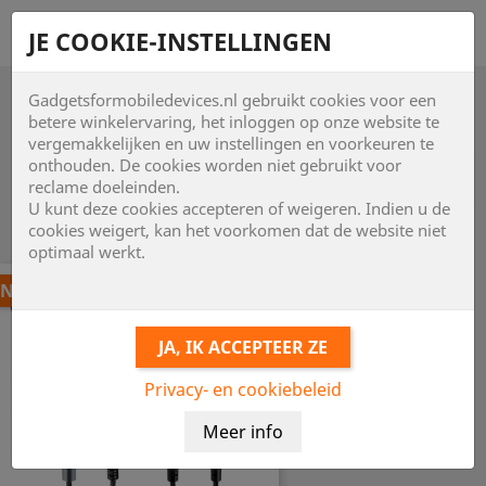
shopping_cart


JE COOKIE-INSTELLINGEN
Gadgetsformobiledevices.nl gebruikt cookies voor een

betere winkelervaring, het inloggen op onze website te
vergemakkelijken en uw instellingen en voorkeuren te
onthouden. De cookies worden niet gebruikt voor

reclame doeleinden.
U kunt deze cookies accepteren of weigeren. Indien u de
Item 1-24 van 102 in totaal item(s)
cookies weigert, kan het voorkomen dat de website niet
optimaal werkt.
NIEUW
Privacy- en cookiebeleid