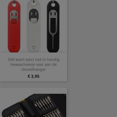
SIM kaart eject tool in handig
bewaarhoesje voor aan de
sleutelhanger
Prijs
€ 3,95