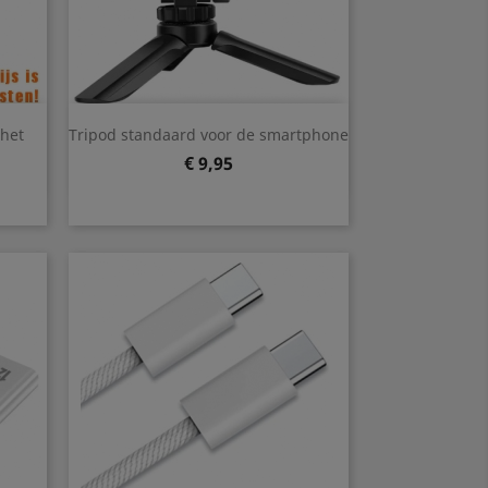
Snel bekijken

het
Tripod standaard voor de smartphone
Prijs
€ 9,95