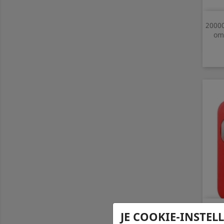
2000
om 
SI
JE COOKIE-INSTEL