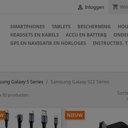
shopping_cart

Win
Inloggen
SMARTPHONES
TABLETS
BESCHERMING
HOU
HEADSETS EN KABELS
ACCU EN BATTERIJ
ONDER
GPS EN NAVIGATIE EN HORLOGES
INSTRUCTIES, T
ung Galaxy S Series
Samsung Galaxy S22 Series
Sort
jn 92 producten.
UW
NIEUW