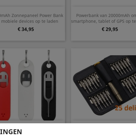
Snel bekijken
Snel bekijken


0mAh Zonnepaneel Power Bank
Powerbank van 20000mAh o
Zwart
Wit
Zwart
Wit
mobiele devices op te laden
smartphone, tablet of GPS op t
Prijs
Prijs
€ 34,95
€ 29,95
Snel bekijken
Snel bekijken


M kaart eject tool in handig
25 delige schroevendraaier se
LINGEN
Zwart
Wit
Rood
bewaarhoesje voor aan de
reparatie smartphone of tab