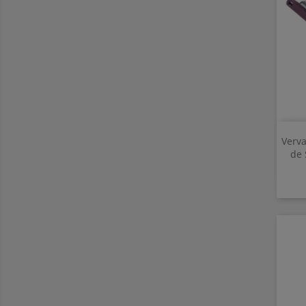
Verv
de 