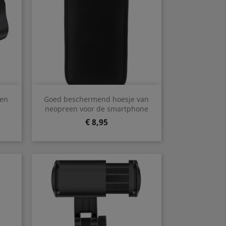
Snel bekijken

 en
Goed beschermend hoesje van
neopreen voor de smartphone
Prijs
€ 8,95