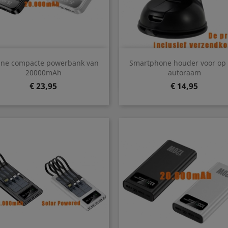
Snel bekijken
Snel bekijken


ine compacte powerbank van
Smartphone houder voor op 
Zwart
Wit
20000mAh
autoraam
Prijs
Prijs
€ 23,95
€ 14,95