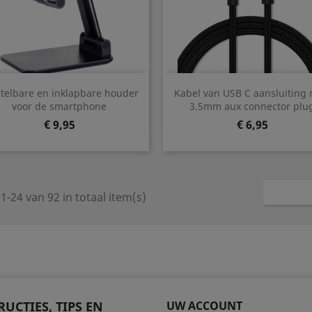
Snel bekijken
Snel bekijken


telbare en inklapbare houder
Kabel van USB C aansluiting 
voor de smartphone
3.5mm aux connector plu
Prijs
Prijs
€ 9,95
€ 6,95
1-24 van 92 in totaal item(s)
RUCTIES, TIPS EN
UW ACCOUNT