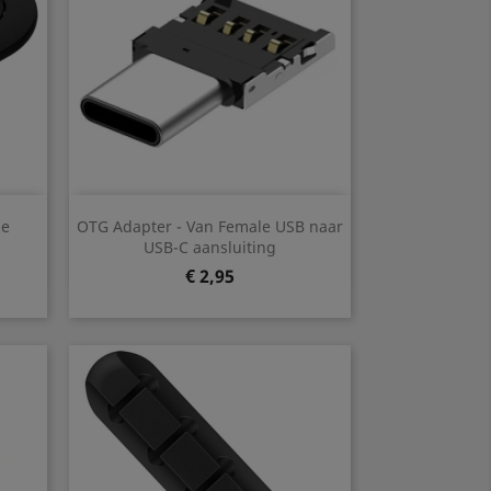
Snel bekijken

de
OTG Adapter - Van Female USB naar
USB-C aansluiting
Prijs
€ 2,95