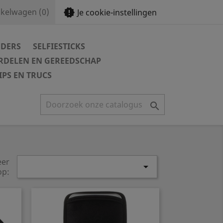
new_releases
kelwagen
(0)
Je cookie-instellingen
DERS
SELFIESTICKS
DELEN EN GEREEDSCHAP
IPS EN TRUCS

eer

op: