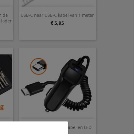
Snel bekijken

m de
USB-C naar USB-C kabel van 1 meter
Wit
e laden
Prijs
€ 5,95
Snel bekijken

t voor
USB-C autolader met kabel en LED
let
lampje