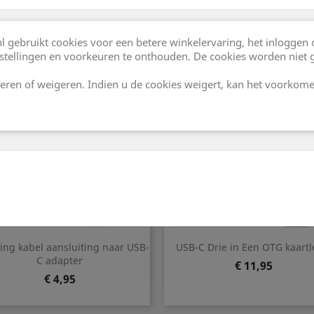
sleutelhanger
Prijs
€ 12,95
Prijs
€ 3,95
 gebruikt cookies voor een betere winkelervaring, het inloggen 
stellingen en voorkeuren te onthouden. De cookies worden niet 
eren of weigeren. Indien u de cookies weigert, kan het voorkome
Snel bekijken
Snel bekijken


ing kabel aansluiting naar USB-
USB-C Drie in Een OTG kaartl
Zwart
Wit
Zwart
Wit
C adapter
Prijs
€ 11,95
Prijs
€ 4,95