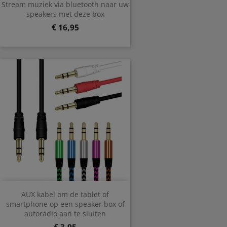
Stream muziek via bluetooth naar uw
speakers met deze box
Prijs
€ 16,95
AUX kabel om de tablet of
smartphone op een speaker box of
autoradio aan te sluiten
Prijs