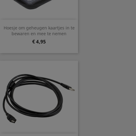
Hoesje om geheugen kaartjes in te
bewaren en mee te nemen
Prijs
€ 4,95