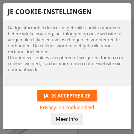
shopping_cart


JE COOKIE-INSTELLINGEN
Gadgetsformobiledevices.nl gebruikt cookies voor een

betere winkelervaring, het inloggen op onze website te
vergemakkelijken en uw instellingen en voorkeuren te
onthouden. De cookies worden niet gebruikt voor

reclame doeleinden.
U kunt deze cookies accepteren of weigeren. Indien u de
Item 1-24 van 40 in totaal item(s)
cookies weigert, kan het voorkomen dat de website niet
optimaal werkt.
Privacy- en cookiebeleid