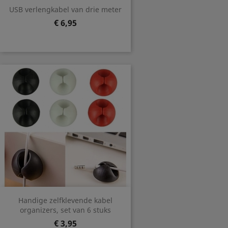
USB verlengkabel van drie meter
Prijs
€ 6,95
Handige zelfklevende kabel
organizers, set van 6 stuks
Prijs
€ 3,95