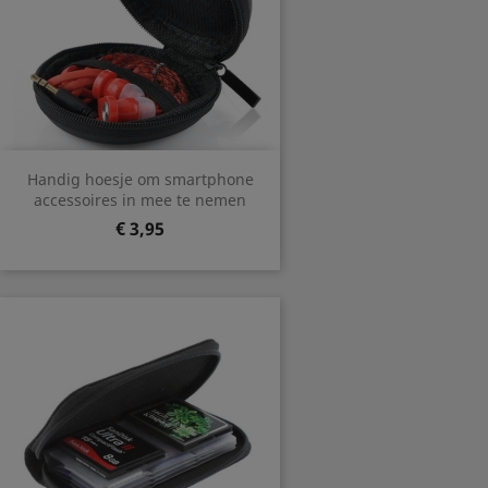
Handig hoesje om smartphone
accessoires in mee te nemen
Prijs
€ 3,95