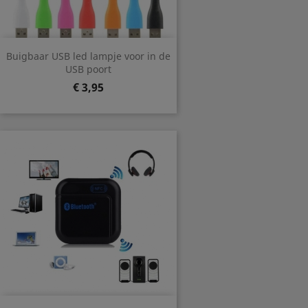
Buigbaar USB led lampje voor in de
USB poort
Prijs
€ 3,95