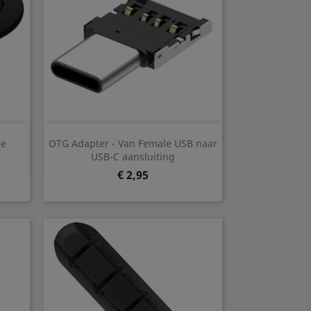
Snel bekijken

de
OTG Adapter - Van Female USB naar
USB-C aansluiting
Prijs
€ 2,95