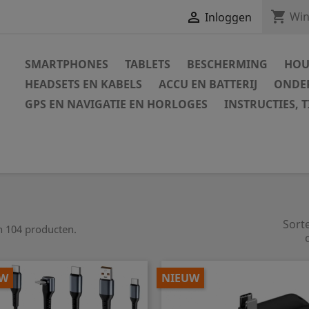
shopping_cart

Win
Inloggen
SMARTPHONES
TABLETS
BESCHERMING
HOU
HEADSETS EN KABELS
ACCU EN BATTERIJ
ONDER
GPS EN NAVIGATIE EN HORLOGES
INSTRUCTIES, T
Sort
jn 104 producten.
UW
NIEUW