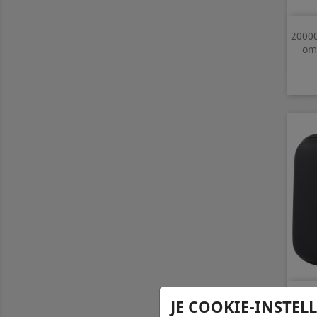
2000
om 
Hoes 
JE COOKIE-INSTEL
Cyclo