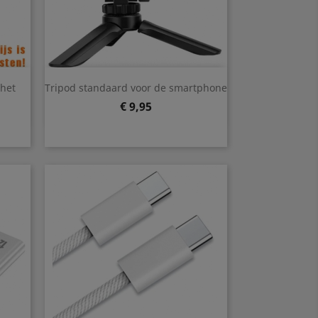
Snel bekijken

het
Tripod standaard voor de smartphone
Prijs
€ 9,95