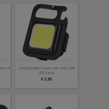
Snel bekijken

one of
Compact klein maar zeer felle USB
LED Lamp
Prijs
€ 7,95