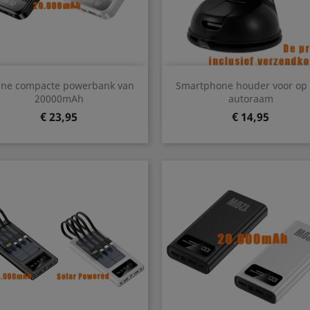
Snel bekijken
Snel bekijken


ine compacte powerbank van
Smartphone houder voor op 
Zwart
Wit
20000mAh
autoraam
Prijs
Prijs
€ 23,95
€ 14,95