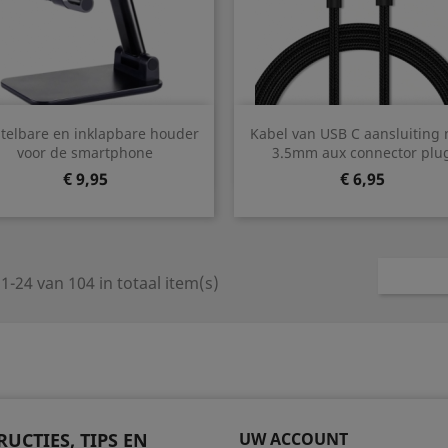
Snel bekijken
Snel bekijken


telbare en inklapbare houder
Kabel van USB C aansluiting 
voor de smartphone
3.5mm aux connector plu
Prijs
Prijs
€ 9,95
€ 6,95
1-24 van 104 in totaal item(s)
RUCTIES, TIPS EN
UW ACCOUNT