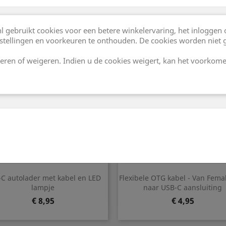
accessoires
sleutelhanger
Prijs
Prijs
€ 9,95
€ 3,95
 gebruikt cookies voor een betere winkelervaring, het inloggen 
stellingen en voorkeuren te onthouden. De cookies worden niet 
eren of weigeren. Indien u de cookies weigert, kan het voorkome
Snel bekijken
Snel bekijken


C autolader met kabel en LED
Flexibele OTG kabel - Van Fema
lampje
naar USB-C aansluiting
Prijs
Prijs
€ 8,95
€ 4,95