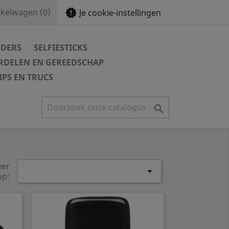
new_releases
kelwagen
(0)
Je cookie-instellingen
DERS
SELFIESTICKS
DELEN EN GEREEDSCHAP
IPS EN TRUCS

eer

op: