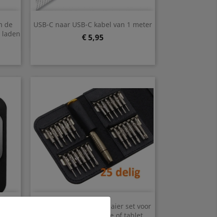
Snel bekijken

m de
USB-C naar USB-C kabel van 1 meter
Wit
e laden
Prijs
€ 5,95
Snel bekijken

ig
25 delige schroevendraaier set voor
e
reparatie smartphone of tablet