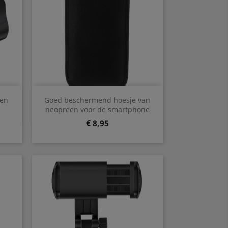
Snel bekijken

 en
Goed beschermend hoesje van
neopreen voor de smartphone
Prijs
€ 8,95