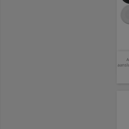
A
aansl