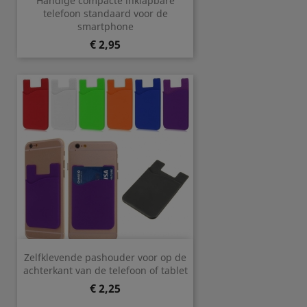
Handige compacte inklapbare
telefoon standaard voor de
smartphone
Prijs
€ 2,95
Zelfklevende pashouder voor op de
achterkant van de telefoon of tablet
Prijs
€ 2,25