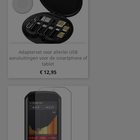
Adapterset voor allerlei USB
aansluitingen voor de smartphone of
tablet
Prijs
€ 12,95