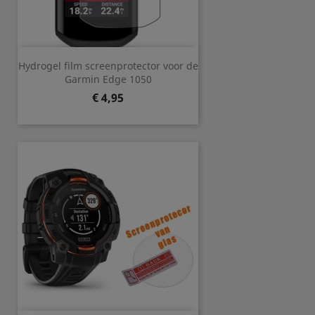
Hydrogel film screenprotector voor de
Garmin Edge 1050
Prijs
€ 4,95