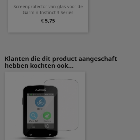
Screenprotector van glas voor de
Garmin Instinct 3 Series
Prijs
€ 5,75
Klanten die dit product aangeschaft
hebben kochten ook...