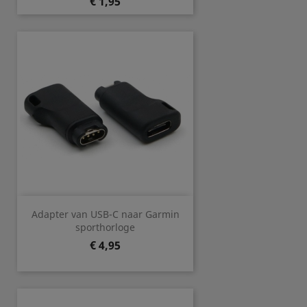
Prijs
€ 1,95
Adapter van USB-C naar Garmin
sporthorloge
Prijs
€ 4,95