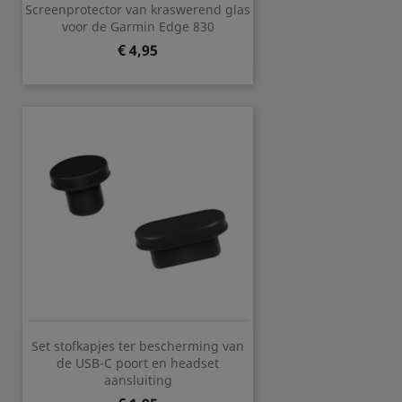
Screenprotector van kraswerend glas
voor de Garmin Edge 830
Prijs
€ 4,95
Set stofkapjes ter bescherming van
de USB-C poort en headset
aansluiting