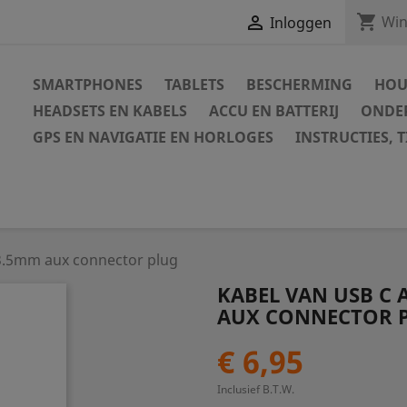
shopping_cart

Win
Inloggen
SMARTPHONES
TABLETS
BESCHERMING
HOU
HEADSETS EN KABELS
ACCU EN BATTERIJ
ONDER
GPS EN NAVIGATIE EN HORLOGES
INSTRUCTIES, T
 3.5mm aux connector plug
KABEL VAN USB C
AUX CONNECTOR 
€ 6,95
Inclusief B.T.W.