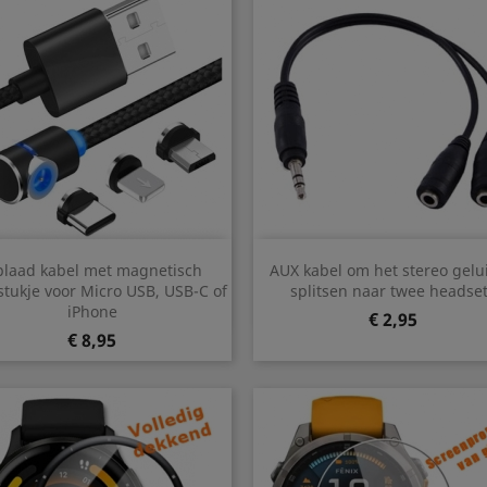
Snel bekijken
Snel bekijken


laad kabel met magnetisch
AUX kabel om het stereo gelui
stukje voor Micro USB, USB-C of
splitsen naar twee headse
iPhone
Prijs
€ 2,95
Prijs
€ 8,95