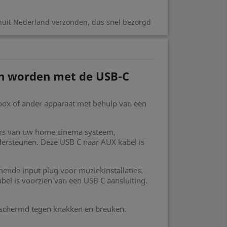
nuit Nederland verzonden, dus snel bezorgd
an worden met de USB-C
mbox of ander apparaat met behulp van een
kers van uw home cinema systeem,
ndersteunen. Deze USB C naar AUX kabel is
ende input plug voor muziekinstallaties.
bel is voorzien van een USB C aansluiting.
eschermd tegen knakken en breuken.