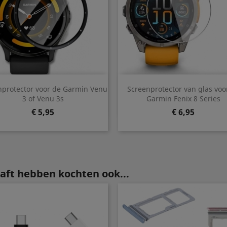
Snel bekijken
Snel bekijken


nprotector voor de Garmin Venu
Screenprotector van glas voo
3 of Venu 3s
Garmin Fenix 8 Series
Prijs
Prijs
€ 5,95
€ 6,95
aft hebben kochten ook...