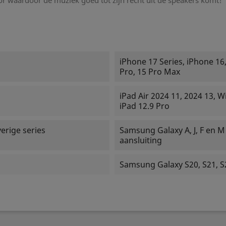
or waardoor de muziek goed tot zijn recht uit de speakers komt!
iPhone 17 Series, iPhone 16,
Pro, 15 Pro Max
iPad Air 2024 11, 2024 13, Wi
iPad 12.9 Pro
erige series
Samsung Galaxy A, J, F en 
aansluiting
Samsung Galaxy S20, S21, S2