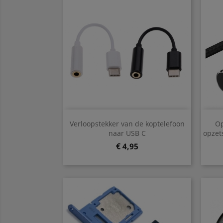
Snel bekijken

Verloopstekker van de koptelefoon
Op
Zwart
Wit
naar USB C
opzet
Prijs
€ 4,95