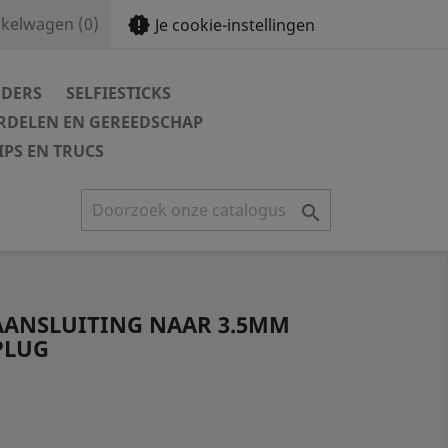
new_releases
kelwagen
(0)
Je cookie-instellingen
DERS
SELFIESTICKS
DELEN EN GEREEDSCHAP
IPS EN TRUCS

 AANSLUITING NAAR 3.5MM
PLUG