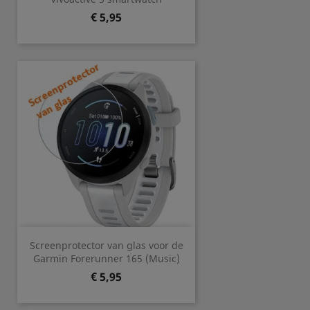
Prijs
€ 5,95
Screenprotector van glas voor de
Garmin Forerunner 165 (Music)
Prijs
€ 5,95