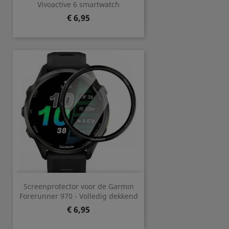
Vivoactive 6 smartwatch
Prijs
€ 6,95
Screenprotector voor de Garmin
Forerunner 970 - Volledig dekkend
Prijs
€ 6,95