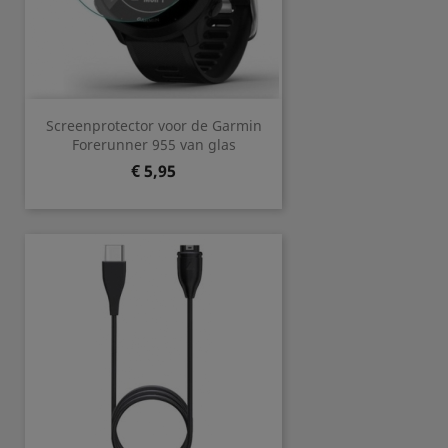
Screenprotector voor de Garmin
Forerunner 955 van glas
Prijs
€ 5,95