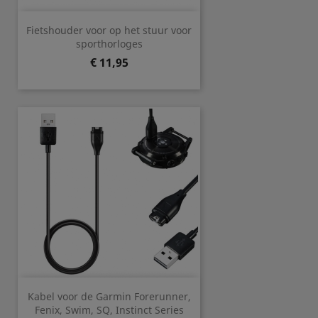
Fietshouder voor op het stuur voor
sporthorloges
Prijs
€ 11,95
Kabel voor de Garmin Forerunner,
Fenix, Swim, SQ, Instinct Series