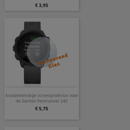
Prijs
€ 3,95
Krasbestendige screenprotector voor
de Garmin Forerunner 245
Prijs
€ 5,75