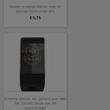
Glazen screenprotector voor de
Garmin Forerunner 935
Prijs
€ 5,75
Screenprotector van gehard glas voor
het Garmin VivoActive HR
sporthorloge