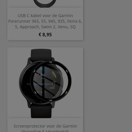
USB C kabel voor de Garmin
Forerunner 965, 55, 945, 935, Fenix 6,
5, Approach, Swim 2, Venu, SQ
Prijs
€ 8,95
Screenprotector voor de Garmin
Vivoactive 5 smartwatch