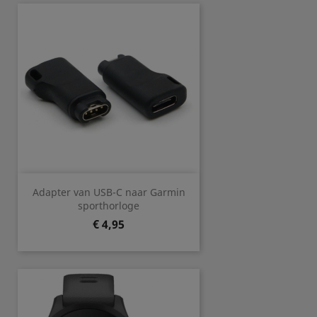
Adapter van USB-C naar Garmin
sporthorloge
Prijs
€ 4,95