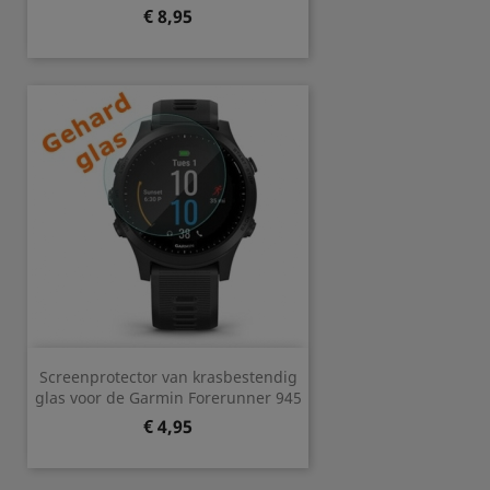
Prijs
€ 8,95
Screenprotector van krasbestendig
glas voor de Garmin Forerunner 945
Prijs
€ 4,95