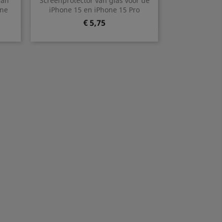
van
Screenprotector van glas voor de
one
iPhone 15 en iPhone 15 Pro
Prijs
€ 5,75