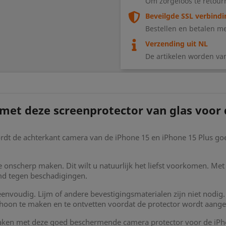
Om zorgeloos te retour
Beveilgde SSL verbindi
Bestellen en betalen me
Verzending uit NL
De artikelen worden va
et deze screenprotector van glas voor 
rdt de achterkant camera van de iPhone 15 en iPhone 15 Plus go
je onscherp maken. Dit wilt u natuurlijk het liefst voorkomen. Me
md tegen beschadigingen.
 eenvoudig. Lijm of andere bevestigingsmaterialen zijn niet nod
oon te maken en te ontvetten voordat de protector wordt aange
 maken met deze goed beschermende camera protector voor de iPh