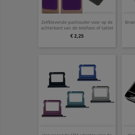
Snel bekijken

Zelfklevende pashouder voor op de
Broe
Groen
Oranje
Zwart
Wit
Fel Roze
achterkant van de telefoon of tablet
+3
Prijs
€ 2,25
Snel bekijken
