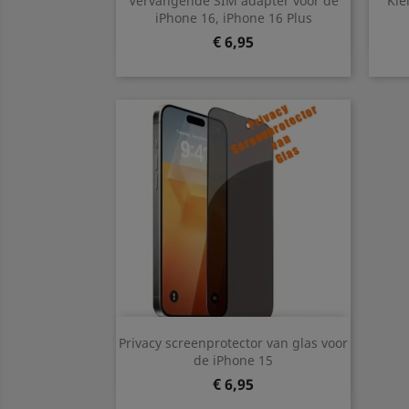
Vervangende SIM adapter voor de
Kle
Groen
Zwart
Roze
Zilver
Blauw
iPhone 16, iPhone 16 Plus
Prijs
€ 6,95
Snel bekijken

Privacy screenprotector van glas voor
de iPhone 15
Prijs
€ 6,95