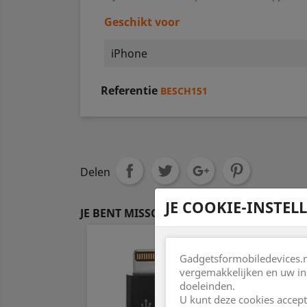
Geschikt voor
iPhone
Referentie
BESCH151
Delen
JE COOKIE-INSTEL
JE BENT MISSCHIEN OOK GEÏNTERESSEERD
Gadgetsformobiledevices.nl
vergemakkelijken en uw in
doeleinden.
U kunt deze cookies accept