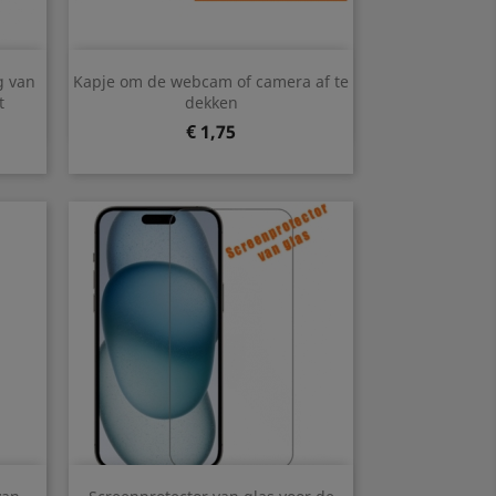
Snel bekijken

g van
Kapje om de webcam of camera af te
t
dekken
Prijs
€ 1,75
Snel bekijken
