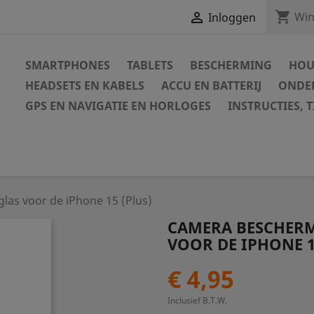
shopping_cart

Win
Inloggen
SMARTPHONES
TABLETS
BESCHERMING
HOU
HEADSETS EN KABELS
ACCU EN BATTERIJ
ONDER
GPS EN NAVIGATIE EN HORLOGES
INSTRUCTIES, T
as voor de iPhone 15 (Plus)
CAMERA BESCHERM
VOOR DE IPHONE 1
€ 4,95
Inclusief B.T.W.