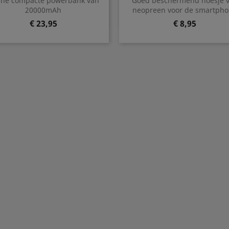
ine compacte powerbank van
Goed beschermend hoesje 
Zwart
Wit
20000mAh
neopreen voor de smartph
Prijs
Prijs
€ 23,95
€ 8,95