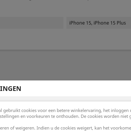
iPhone 15, iPhone 15 Plus
LINGEN
 IN
 gebruikt cookies voor een betere winkelervaring, het inloggen 
stellingen en voorkeuren te onthouden. De cookies worden niet 
eren of weigeren. Indien u de cookies weigert, kan het voorkome