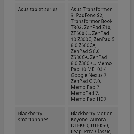
Asus tablet series
Asus Transformer
3, PadFone S2,
Transformer Book
T302, ZenPad Z10,
ZT500KL, ZenPad
10 Z300C, ZenPad S
8.0 Z580CA,
ZenPad S 8.0
Z580CA, ZenPad
8.0 Z380KL, Memo
Pad 10 ME103K,
Google Nexus 7,
ZenPad C 7.0,
Memo Pad 7,
MemoPad 7,
Memo Pad HD7
Blackberry
Blackberry Motion,
smartphones
Keyone, Aurora,
DTEK60, DTEK50,
Leap, Priv, Classic,