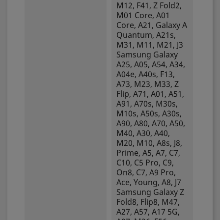
M12, F41, Z Fold2,
M01 Core, A01
Core, A21, Galaxy A
Quantum, A21s,
M31, M11, M21, J3
Samsung Galaxy
A25, A05, A54, A34,
A04e, A40s, F13,
A73, M23, M33, Z
Flip, A71, A01, A51,
A91, A70s, M30s,
M10s, A50s, A30s,
A90, A80, A70, A50,
M40, A30, A40,
M20, M10, A8s, J8,
Prime, A5, A7, C7,
C10, C5 Pro, C9,
On8, C7, A9 Pro,
Ace, Young, A8, J7
Samsung Galaxy Z
Fold8, Flip8, M47,
A27, A57, A17 5G,