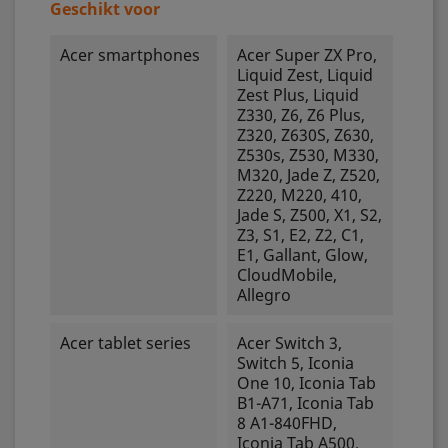
Geschikt voor
Acer smartphones
Acer Super ZX Pro,
Liquid Zest, Liquid
Zest Plus, Liquid
Z330, Z6, Z6 Plus,
Z320, Z630S, Z630,
Z530s, Z530, M330,
M320, Jade Z, Z520,
Z220, M220, 410,
Jade S, Z500, X1, S2,
Z3, S1, E2, Z2, C1,
E1, Gallant, Glow,
CloudMobile,
Allegro
Acer tablet series
Acer Switch 3,
Switch 5, Iconia
One 10, Iconia Tab
B1-A71, Iconia Tab
8 A1-840FHD,
Iconia Tab A500,