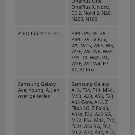
OnePlus One,
OnePlus X, Nord,
CE 2, Nord 2, N20,
N200, N100
PIPO tablet series
PIPO P9, X9, X8,
PIPO X9 TV Box,
W9, W1S, W6S, W6,
W3F, W8, W6, W6S,
T9S, T9, W4S, P4,
W2F, W2, W4, P7,
X7, X7 Pro
Samsung Galaxy
Samsung Galaxy
Ace, Young, A, J en
A15, F34, F14, M54,
overige series
M53, A23, A53, F23,
A03 Core, A13, Z
Flip3 5G, Z Fold3,
A03s, F22, A22 5G,
M32, F52, M42, F12,
F02s, A52 5G, F62,
M02, A72, A32, A12,