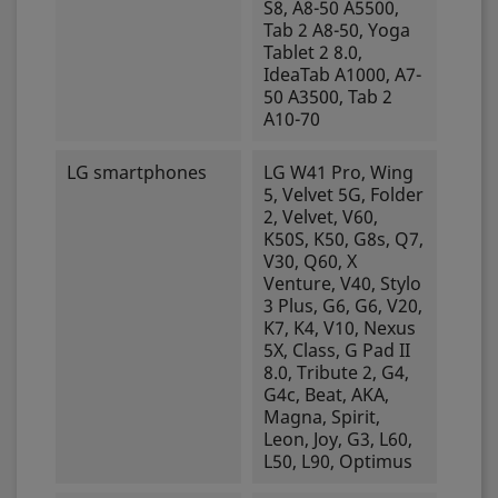
S8, A8-50 A5500,
Tab 2 A8-50, Yoga
Tablet 2 8.0,
IdeaTab A1000, A7-
50 A3500, Tab 2
A10-70
LG smartphones
LG W41 Pro, Wing
5, Velvet 5G, Folder
2, Velvet, V60,
K50S, K50, G8s, Q7,
V30, Q60, X
Venture, V40, Stylo
3 Plus, G6, G6, V20,
K7, K4, V10, Nexus
5X, Class, G Pad II
8.0, Tribute 2, G4,
G4c, Beat, AKA,
Magna, Spirit,
Leon, Joy, G3, L60,
L50, L90, Optimus