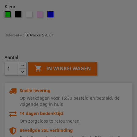
Kleur
Zwart
Wit
Roze
Blauw
Groen
Referentie
:
BTtrackerSleu01
Aantal

IN WINKELWAGEN
Snelle levering
Op werkdagen voor 16:30 besteld en betaald, de
volgende dag in huis
14 dagen bedenktijd
Om zorgeloos te retourneren
Beveilgde SSL verbinding