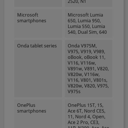
2520, N1
Microsoft
Microsoft Lumia
smartphones
650, Lumia 950,
Lumia 550, Lumia
540, Dual Sim, 640
Onda tablet series
Onda V975M,
V975, V919, V989,
oBook, oBook 11,
V116, V116w,
V891w, V891, V820,
V820w, V116w,
V116, V801, V801s,
V820w, V820, V975,
V975s
OnePlus
OnePlus 15T, 15,
smartphones
Ace 6T, Nord CE5,
11, Nord 4, Open,
Ace 2 Pro, CE3,