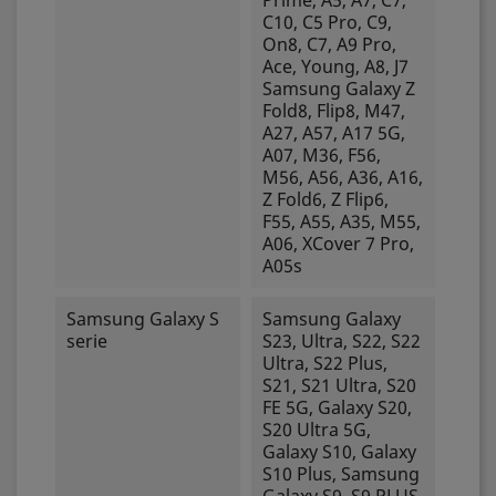
Prime, A5, A7, C7,
C10, C5 Pro, C9,
On8, C7, A9 Pro,
Ace, Young, A8, J7
Samsung Galaxy Z
Fold8, Flip8, M47,
A27, A57, A17 5G,
A07, M36, F56,
M56, A56, A36, A16,
Z Fold6, Z Flip6,
F55, A55, A35, M55,
A06, XCover 7 Pro,
A05s
Samsung Galaxy S
Samsung Galaxy
serie
S23, Ultra, S22, S22
Ultra, S22 Plus,
S21, S21 Ultra, S20
FE 5G, Galaxy S20,
S20 Ultra 5G,
Galaxy S10, Galaxy
S10 Plus, Samsung