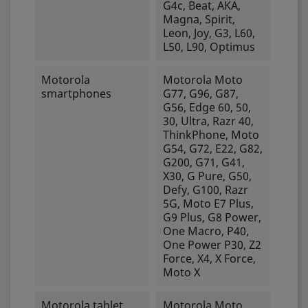
G4c, Beat, AKA,
Magna, Spirit,
Leon, Joy, G3, L60,
L50, L90, Optimus
Motorola
Motorola Moto
smartphones
G77, G96, G87,
G56, Edge 60, 50,
30, Ultra, Razr 40,
ThinkPhone, Moto
G54, G72, E22, G82,
G200, G71, G41,
X30, G Pure, G50,
Defy, G100, Razr
5G, Moto E7 Plus,
G9 Plus, G8 Power,
One Macro, P40,
One Power P30, Z2
Force, X4, X Force,
Moto X
Motorola tablet
Motorola Moto