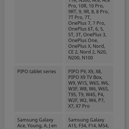
11R, N300, Ace, Ace
Pro, 10R, 10 Pro,
9RT, 9, 9R, 8, 8 Pro,
7T Pro, 7T,
OnePlus 7, 7 Pro,
OnePlus 6T, 6, 5,
5T, 3T, OnePlus 3,
OnePlus One,
OnePlus X, Nord,
CE 2, Nord 2, N20,
N200, N100
PIPO tablet series
PIPO P9, X9, X8,
PIPO X9 TV Box,
W9, W1S, W6S, W6,
W3F, W8, W6, W6S,
T9S, T9, W4S, P4,
W2F, W2, W4, P7,
X7, X7 Pro
Samsung Galaxy
Samsung Galaxy
Ace, Young, A, J en
A15, F34, F14, M54,