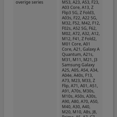
overige series
M53, A23, A53, F23,
A03 Core, A13, Z
Flip3 5G, Z Fold3,
A03s, F22, A22 5G,
M32, F52, M42, F12,
F02s, A52 5G, F62,
M02, A72, A32, A12,
M12, F41, Z Fold2,
M01 Core, A01
Core, A21, Galaxy A
Quantum, A21s,
M31, M11, M21, J3
Samsung Galaxy
A25, A05, A54, A34,
A04e, A40s, F13,
A73, M23, M33, Z
Flip, A71, A01, A51,
A91, A70s, M30s,
M10s, A50s, A30s,
A90, A80, A70, A50,
M40, A30, A40,
M20, M10, A8s, J8,