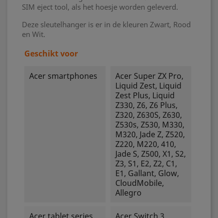
SIM eject tool, als het hoesje worden geleverd.
Deze sleutelhanger is er in de kleuren Zwart, Rood
en Wit.
Geschikt voor
Acer smartphones
Acer Super ZX Pro,
Liquid Zest, Liquid
Zest Plus, Liquid
Z330, Z6, Z6 Plus,
Z320, Z630S, Z630,
Z530s, Z530, M330,
M320, Jade Z, Z520,
Z220, M220, 410,
Jade S, Z500, X1, S2,
Z3, S1, E2, Z2, C1,
E1, Gallant, Glow,
CloudMobile,
Allegro
Acer tablet series
Acer Switch 3,