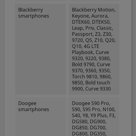
Blackberry
Blackberry Motion,
smartphones
Keyone, Aurora,
DTEK60, DTEK50,
Leap, Priv, Classic,
Passport, Z3, Z30,
9720, Q5, Z10, Q20,
Q10, 4G LTE
Playbook, Curve
9320, 9220, 9380,
Bold 9790, Curve
9370, 9360, 9350,
Torch 9810, 9860,
9850, Bold touch
9900, Curve 9330
Doogee
Doogee S90 Pro,
smartphones
S90, S95 Pro, N100,
S40, Y8, Y9 Plus, F3,
DG580, DG900,
DG850, DG700,
DG800, DG350,