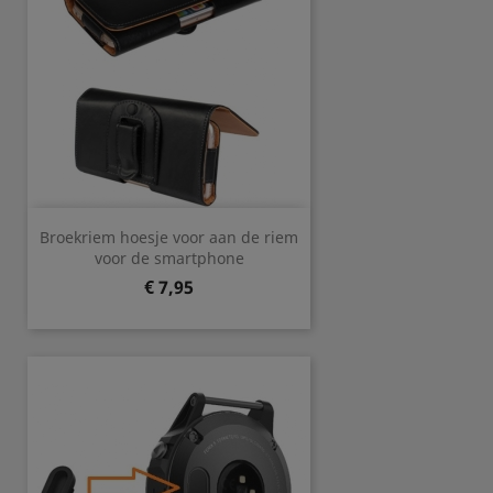
Broekriem hoesje voor aan de riem
voor de smartphone
Prijs
€ 7,95