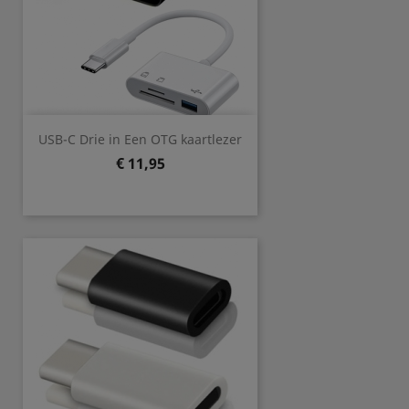
USB-C Drie in Een OTG kaartlezer
Prijs
€ 11,95