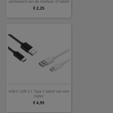
achterkant van de telefoon of tablet
Prijs
€ 2,25
USB-C USB 3.1 Type C kabel van een
meter
Prijs
€ 4,95