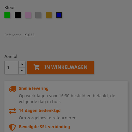
Kleur
Groen
Zwart
Roze
Zilver
Goud
Blauw
Referentie
:
KL033
Aantal

IN WINKELWAGEN
Snelle levering
Op werkdagen voor 16:30 besteld en betaald, de
volgende dag in huis
14 dagen bedenktijd
Om zorgeloos te retourneren
Beveilgde SSL verbinding