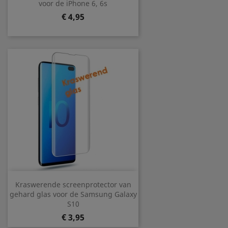
voor de iPhone 6, 6s
Prijs
€ 4,95
Kraswerende screenprotector van
gehard glas voor de Samsung Galaxy
S10
Prijs
€ 3,95