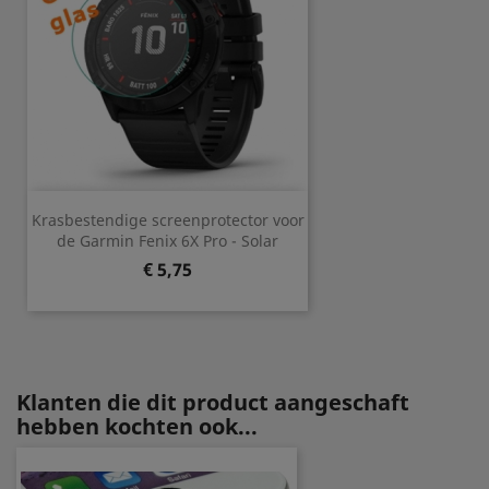
Krasbestendige screenprotector voor
de Garmin Fenix 6X Pro - Solar
Prijs
€ 5,75
Klanten die dit product aangeschaft
hebben kochten ook...