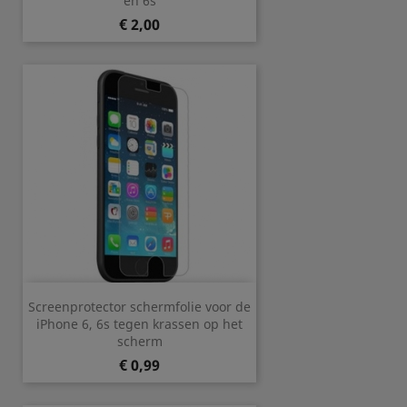
en 6s
Prijs
€ 2,00
Screenprotector schermfolie voor de
iPhone 6, 6s tegen krassen op het
scherm
Prijs
€ 0,99