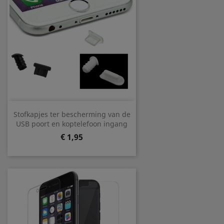
Stofkapjes ter bescherming van de
USB poort en koptelefoon ingang
Prijs
€ 1,95