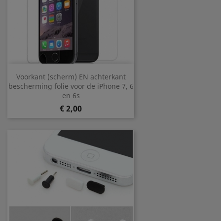
Voorkant (scherm) EN achterkant
bescherming folie voor de iPhone 7, 6
en 6s
Prijs
€ 2,00