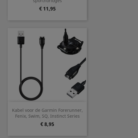
sporthorloges
Prijs
€ 11,95
Kabel voor de Garmin Forerunner,
Fenix, Swim, SQ, Instinct Series
Prijs
€ 8,95