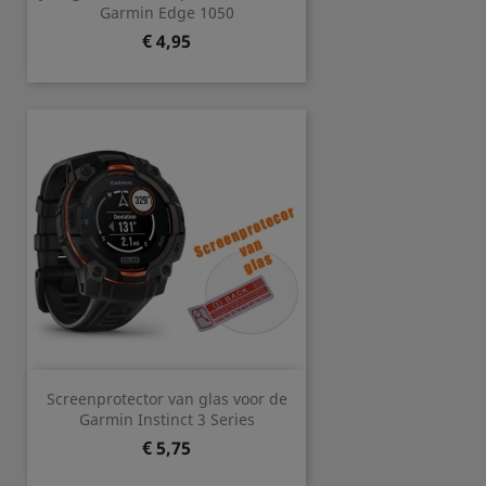
Garmin Edge 1050
Prijs
€ 4,95
Screenprotector van glas voor de
Garmin Instinct 3 Series
Prijs
€ 5,75