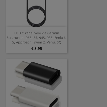
USB C kabel voor de Garmin
Forerunner 965, 55, 945, 935, Fenix 6,
5, Approach, Swim 2, Venu, SQ
Prijs
€ 8,95