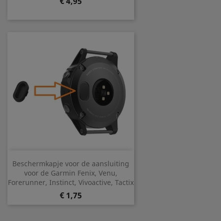
Prijs
€ 4,95
Beschermkapje voor de aansluiting
voor de Garmin Fenix, Venu,
Forerunner, Instinct, Vivoactive, Tactix
Prijs
€ 1,75