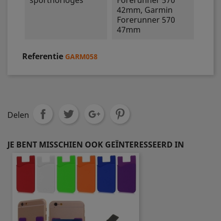
sporthorloges
Forerunner 570
42mm, Garmin
Forerunner 570
47mm
Referentie
GARM058
Delen
JE BENT MISSCHIEN OOK GEÏNTERESSEERD IN