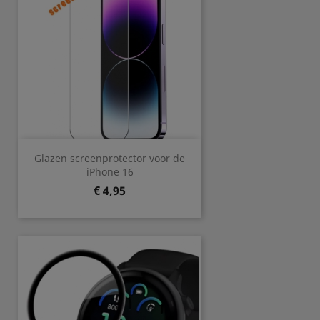
Glazen screenprotector voor de
iPhone 16
Prijs
€ 4,95