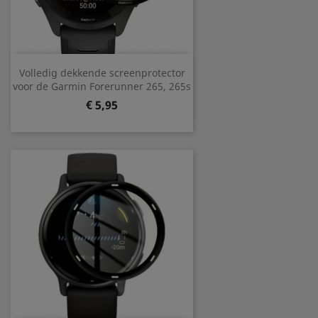
Volledig dekkende screenprotector
voor de Garmin Forerunner 265, 265s
Prijs
€ 5,95