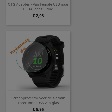
OTG Adapter - Van Female USB naar
USB-C aansluiting
Prijs
€ 2,95
Screenprotector voor de Garmin
Forerunner 955 van glas
Prijs
€ 5,95