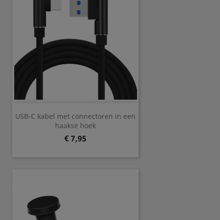
USB-C kabel met connectoren in een
haakse hoek
Prijs
€ 7,95