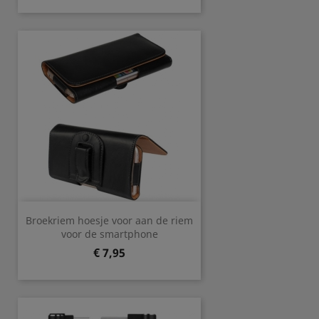
Broekriem hoesje voor aan de riem
voor de smartphone
Prijs
€ 7,95