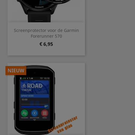
Screenprotector voor de Garmin
Forerunner 570
Prijs
€ 6,95
NIEUW