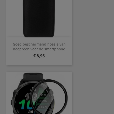
Goed beschermend hoesje van
neopreen voor de smartphone
Prijs
€ 8,95