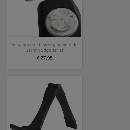
Vervangende bevestiging voor de
Garmin Edge series
Prijs
€ 27,95