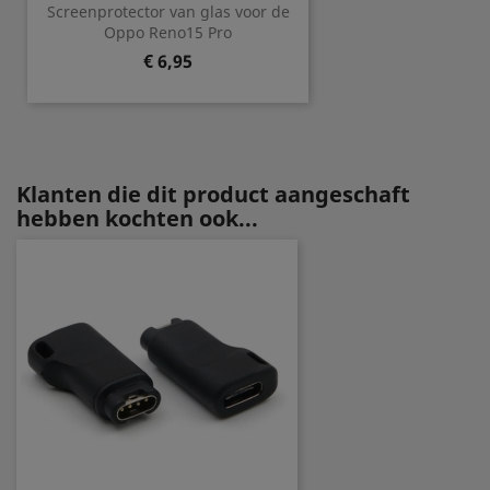
Screenprotector van glas voor de
Oppo Reno15 Pro
Prijs
€ 6,95
Klanten die dit product aangeschaft
hebben kochten ook...