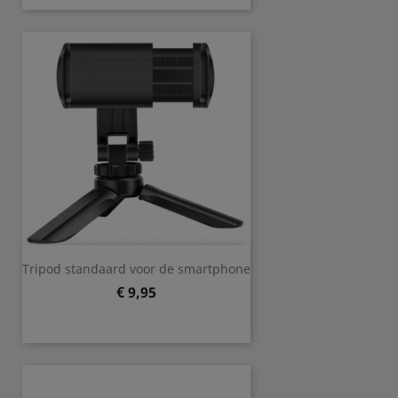
Tripod standaard voor de smartphone
Prijs
€ 9,95