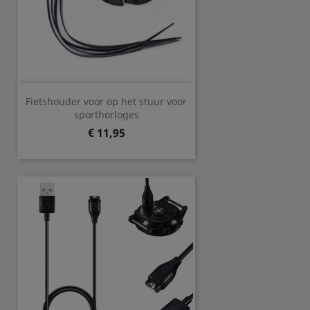
Fietshouder voor op het stuur voor
sporthorloges
Prijs
€ 11,95