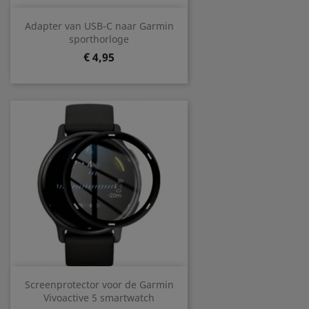
Adapter van USB-C naar Garmin
sporthorloge
Prijs
€ 4,95
Screenprotector voor de Garmin
Vivoactive 5 smartwatch