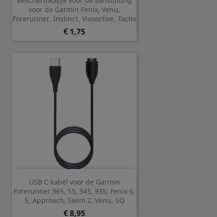
Beschermkapje voor de aansluiting
voor de Garmin Fenix, Venu,
Forerunner, Instinct, Vivoactive, Tactix
Prijs
€ 1,75
USB C kabel voor de Garmin
Forerunner 965, 55, 945, 935, Fenix 6,
5, Approach, Swim 2, Venu, SQ
Prijs
€ 8,95