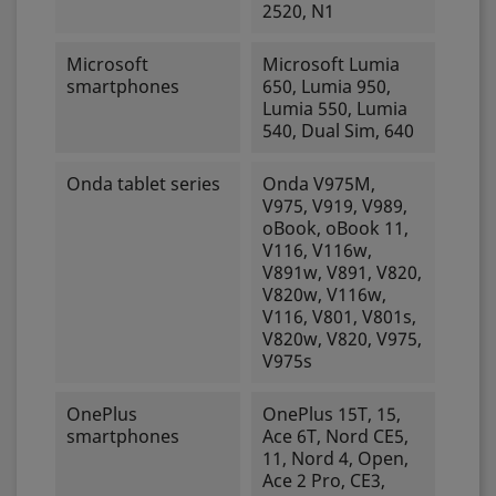
2520, N1
Microsoft
Microsoft Lumia
smartphones
650, Lumia 950,
Lumia 550, Lumia
540, Dual Sim, 640
Onda tablet series
Onda V975M,
V975, V919, V989,
oBook, oBook 11,
V116, V116w,
V891w, V891, V820,
V820w, V116w,
V116, V801, V801s,
V820w, V820, V975,
V975s
OnePlus
OnePlus 15T, 15,
smartphones
Ace 6T, Nord CE5,
11, Nord 4, Open,
Ace 2 Pro, CE3,