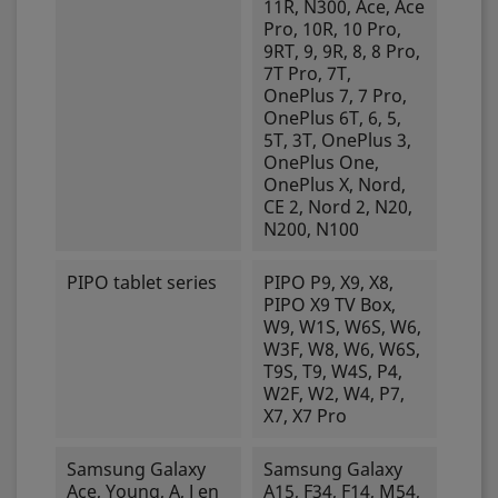
11R, N300, Ace, Ace
Pro, 10R, 10 Pro,
9RT, 9, 9R, 8, 8 Pro,
7T Pro, 7T,
OnePlus 7, 7 Pro,
OnePlus 6T, 6, 5,
5T, 3T, OnePlus 3,
OnePlus One,
OnePlus X, Nord,
CE 2, Nord 2, N20,
N200, N100
PIPO tablet series
PIPO P9, X9, X8,
PIPO X9 TV Box,
W9, W1S, W6S, W6,
W3F, W8, W6, W6S,
T9S, T9, W4S, P4,
W2F, W2, W4, P7,
X7, X7 Pro
Samsung Galaxy
Samsung Galaxy
Ace, Young, A, J en
A15, F34, F14, M54,