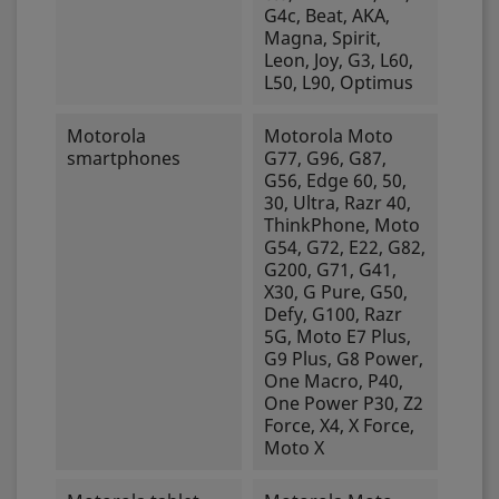
G4c, Beat, AKA,
Magna, Spirit,
Leon, Joy, G3, L60,
L50, L90, Optimus
Motorola
Motorola Moto
smartphones
G77, G96, G87,
G56, Edge 60, 50,
30, Ultra, Razr 40,
ThinkPhone, Moto
G54, G72, E22, G82,
G200, G71, G41,
X30, G Pure, G50,
Defy, G100, Razr
5G, Moto E7 Plus,
G9 Plus, G8 Power,
One Macro, P40,
One Power P30, Z2
Force, X4, X Force,
Moto X