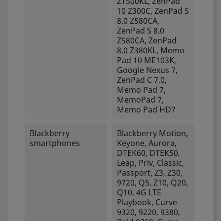
ZT500KL, ZenPad
10 Z300C, ZenPad S
8.0 Z580CA,
ZenPad S 8.0
Z580CA, ZenPad
8.0 Z380KL, Memo
Pad 10 ME103K,
Google Nexus 7,
ZenPad C 7.0,
Memo Pad 7,
MemoPad 7,
Memo Pad HD7
Blackberry
Blackberry Motion,
smartphones
Keyone, Aurora,
DTEK60, DTEK50,
Leap, Priv, Classic,
Passport, Z3, Z30,
9720, Q5, Z10, Q20,
Q10, 4G LTE
Playbook, Curve
9320, 9220, 9380,