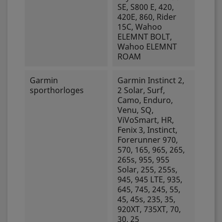
SE, S800 E, 420,
420E, 860, Rider
15C, Wahoo
ELEMNT BOLT,
Wahoo ELEMNT
ROAM
Garmin
Garmin Instinct 2,
sporthorloges
2 Solar, Surf,
Camo, Enduro,
Venu, SQ,
ViVoSmart, HR,
Fenix 3, Instinct,
Forerunner 970,
570, 165, 965, 265,
265s, 955, 955
Solar, 255, 255s,
945, 945 LTE, 935,
645, 745, 245, 55,
45, 45s, 235, 35,
920XT, 735XT, 70,
30, 25