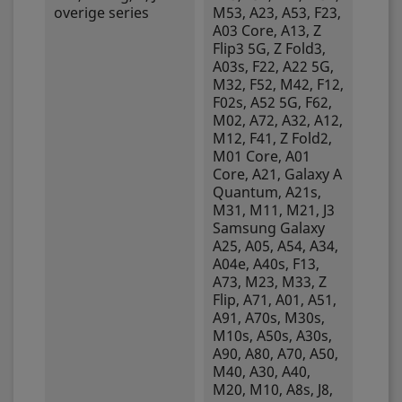
overige series
M53, A23, A53, F23,
A03 Core, A13, Z
Flip3 5G, Z Fold3,
A03s, F22, A22 5G,
M32, F52, M42, F12,
F02s, A52 5G, F62,
M02, A72, A32, A12,
M12, F41, Z Fold2,
M01 Core, A01
Core, A21, Galaxy A
Quantum, A21s,
M31, M11, M21, J3
Samsung Galaxy
A25, A05, A54, A34,
A04e, A40s, F13,
A73, M23, M33, Z
Flip, A71, A01, A51,
A91, A70s, M30s,
M10s, A50s, A30s,
A90, A80, A70, A50,
M40, A30, A40,
M20, M10, A8s, J8,